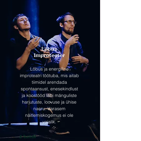
Lõbus
Improteater
Lõbus ja energiline
improteatri töötuba, mis aitab
tiimidel arendada
spontaansust, enesekindlust
ja koostööd läbi mänguliste
harjutuste, loovuse ja ühise
naeru. Varasem
näitlemiskogemus ei ole
vajalik.
2 tundi