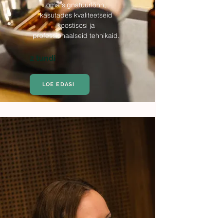
oma signatuurlõhn,
kasutades kvaliteetseid
koostisosi ja
professionaalseid tehnikaid.
2 tundi
LOE EDASI