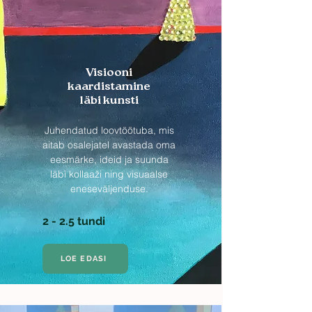
Visiooni
kaardistamine
läbi kunsti
Juhendatud loovtöötuba, mis
aitab osalejatel avastada oma
eesmärke, ideid ja suunda
läbi kollaaži ning visuaalse
eneseväljenduse.
2 - 2.5 tundi
LOE EDASI