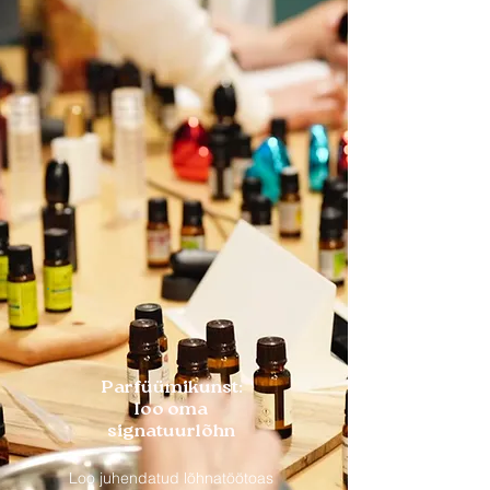
Parfüümikunst:
loo oma
signatuurlõhn
Loo juhendatud lõhnatöötoas