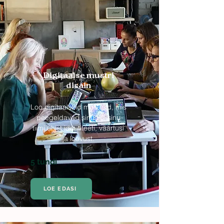
Digitaalse mustri
disain
Loo digitaalseid mustreid, mis
peegeldavad sinu või sinu
tiimi ühist identiteeti, väärtusi
ja loovust.
5 tundi
LOE EDASI