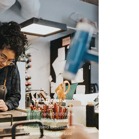
Naha töötuba
Praktiline nahatöö töötuba,
kus osalejad loovad
personaalseid aksessuaare,
õppides samal ajal uusi