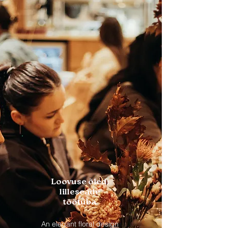
Loovuse õied:
lilleseade
töötuba
An elegant floral design