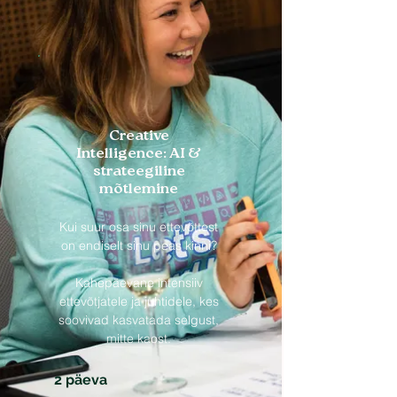
Creative
Intelligence: AI &
strateegiline
mõtlemine
Kui suur osa sinu ettevõttest
on endiselt sinu peas kinni?
Kahepäevane intensiiv
ettevõtjatele ja juhtidele, kes
soovivad kasvatada selgust,
mitte kaost.
2 päeva