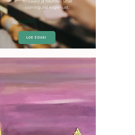
tehnikaid ja nautides ühist
loomingulist kogemust.
2 tundi
LOE EDASI