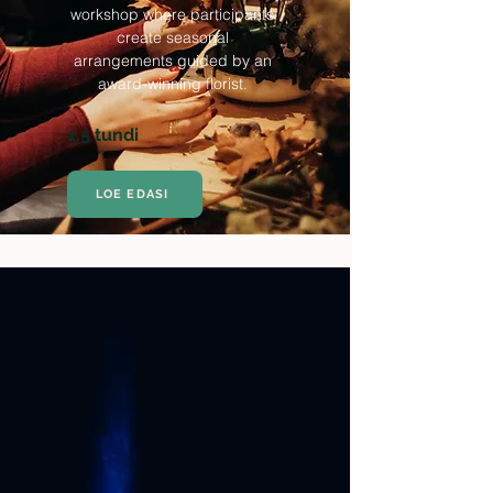
workshop where participants
create seasonal
arrangements guided by an
award-winning florist.
1.5 tundi
LOE EDASI