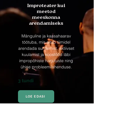
Improteater kui
meetod
meeskonna
arendamiseks
Mänguline ja kaasahaarav
töötuba, mis aitab tiimidel
arendada suhtlemist, aktiivset
kuulamist ja koostööd läbi
impropõhiste harjutuste ning
ühise probleemilahenduse.
3 tundi
LOE EDASI