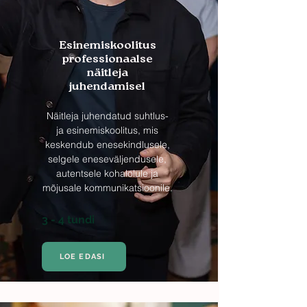
Esinemiskoolitus
professionaalse
näitleja
juhendamisel
Näitleja juhendatud suhtlus-
ja esinemiskoolitus, mis
keskendub enesekindlusele,
selgele eneseväljendusele,
autentsele kohalolule ja
mõjusale kommunikatsioonile.
3 - 4 tundi
LOE EDASI