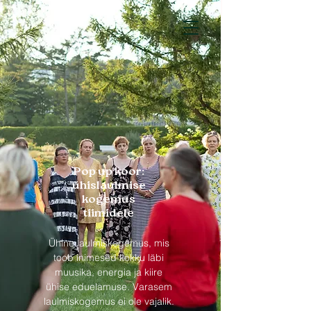
Töötoad tiimidele
Pop up koor:
ühislaulmise
kogemus
tiimidele
Ühine laulmiskogemus, mis
toob inimesed kokku läbi
muusika, energia ja kiire
ühise eduelamuse. Varasem
laulmiskogemus ei ole vajalik.