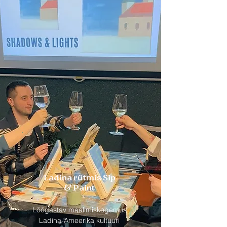
Ladina rütmis Sip
& Paint
Lõõgastav maalimiskogemus
Ladina-Ameerika kultuuri