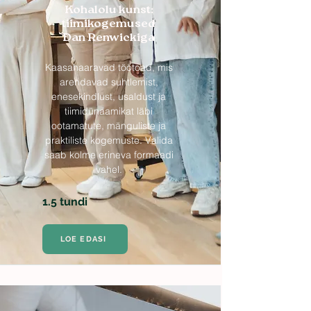
Kohalolu kunst:
tiimikogemused
Dan Renwickiga
Kaasahaaravad töötoad, mis
arendavad suhtlemist,
enesekindlust, usaldust ja
tiimidünaamikat läbi
ootamatute, mänguliste ja
praktiliste kogemuste. Valida
saab kolme erineva formaadi
vahel.
1.5 tundi
LOE EDASI