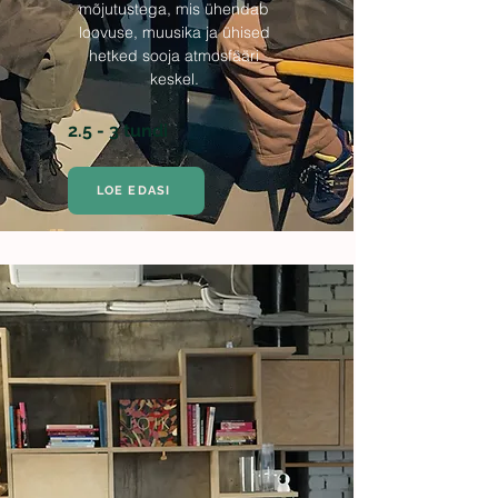
mõjutustega, mis ühendab
loovuse, muusika ja ühised
hetked sooja atmosfääri
keskel.
2.5 - 3 tundi
LOE EDASI