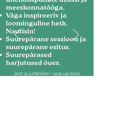
ühenduspunkte džässi ja
meeskonnatööga.
Väga inspireeriv ja
loominguline hetk.
Nautisin!
Suurepärane sessioon ja
suurepärane esitus.
Suurepärased
harjutused õues.
Jazz ja juhtimine + pop up koor
KONE
Sinu uudishimu
inspireerib meid -