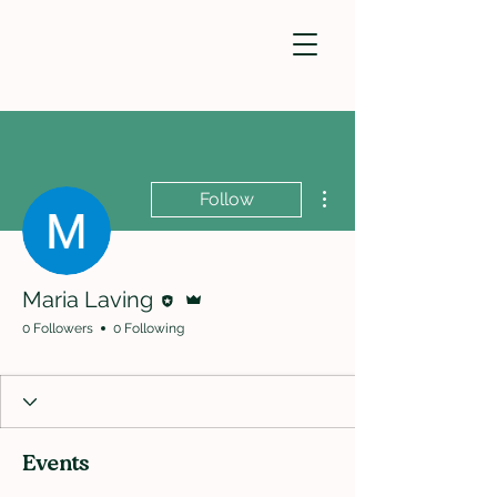
More actions
Follow
Editor
Admin
Maria Laving
0 Followers
0 Following
Events