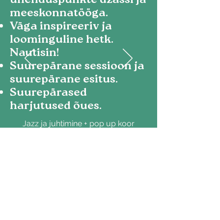
ühenduspunkte džässi ja
meeskonnatööga.
Väga inspireeriv ja
loominguline hetk.
Nautisin!
Suurepärane sessioon ja
suurepärane esitus.
Suurepärased
harjutused õues.
Jazz ja juhtimine + pop up koor
KONE
Sinu uudishimu
inspireerib meid -