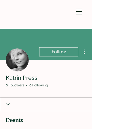
More actions
Follow
Katrin Press
0 Followers
0 Following
Events