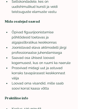
Seltskondadele, kes on 
uudishimulikud kunsti ja veidi 
teistsuguste elamuste vastu
Mida osalejad saavad
Õpivad figuurijoonistamise 
põhitõdesid toetavas ja 
algajasõbralikus keskkonnas
Joonistavad elava aktimodelli järgi 
professionaalse juhendamisega
Saavad osa ühisest loovast 
kogemusest, kus on ruumi ka naerule
Proovivad midagi uut ja astuvad 
korraks tavapärasest keskkonnast 
välja
Loovad oma visandid, mille saab 
soovi korral kaasa võtta
Praktiline info
Kestus: 120 minutit