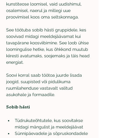
kunstiteose loomisel, vaid uudishimul, 
osalemisel, naerul ja millegi uue 
proovimisel koos oma seltskonnaga.
See töötuba sobib hästi gruppidele, kes 
soovivad midagi meeldejäävamat kui 
tavapärane koosviibimine. See loob ühise 
loomingulise hetke, kus õhkkond muutub 
kiiresti avatumaks, soojemaks ja täis head 
energiat.
Soovi korral saab töötoa juurde lisada 
joogid, suupisted või pidulikuma 
ruumilahenduse vastavalt valitud 
asukohale ja formaadile.
Sobib hästi
Tüdrukuteõhtutele, kus soovitakse 
midagi mängulist ja meeldejäävat
Sünnipäevadele ja sõpruskondadele