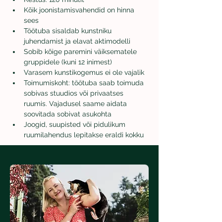
Kõik joonistamisvahendid on hinna 
sees
Töötuba sisaldab kunstniku 
juhendamist ja elavat aktimodelli
Sobib kõige paremini väiksematele 
gruppidele (kuni 12 inimest)
Varasem kunstikogemus ei ole vajalik
Toimumiskoht: töötuba saab toimuda 
sobivas stuudios või privaatses 
ruumis. Vajadusel saame aidata 
soovitada sobivat asukohta
Joogid, suupisted või pidulikum 
ruumilahendus lepitakse eraldi kokku