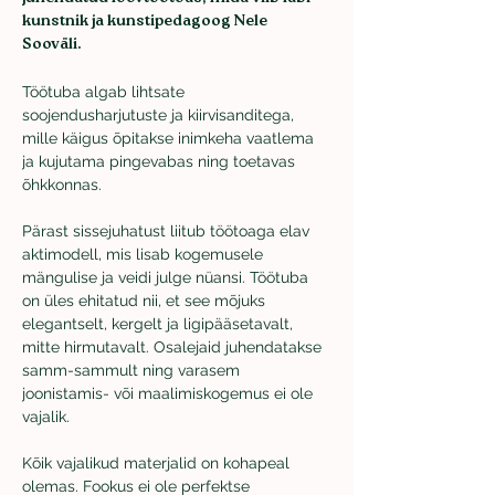
kunstnik ja kunstipedagoog Nele 
Sooväli. 
Töötuba algab lihtsate 
soojendusharjutuste ja kiirvisanditega, 
mille käigus õpitakse inimkeha vaatlema 
ja kujutama pingevabas ning toetavas 
õhkkonnas.
Pärast sissejuhatust liitub töötoaga elav 
aktimodell, mis lisab kogemusele 
mängulise ja veidi julge nüansi. Töötuba 
on üles ehitatud nii, et see mõjuks 
elegantselt, kergelt ja ligipääsetavalt, 
mitte hirmutavalt. Osalejaid juhendatakse 
samm-sammult ning varasem 
joonistamis- või maalimiskogemus ei ole 
vajalik.
Kõik vajalikud materjalid on kohapeal 
olemas. Fookus ei ole perfektse 