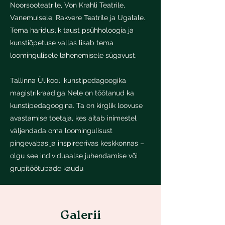
Noorsooteatrile, Von Krahli Teatrile,
Vanemuisele, Rakvere Teatrile ja Ugalale.
Tema hariduslik taust psühholoogia ja
kunstiõpetuse vallas lisab tema
loomingulisele lähenemisele sügavust.
Tallinna Ülikooli kunstipedagoogika
magistrikraadiga Nele on töötanud ka
kunstipedagoogina. Ta on kirglik loovuse
avastamise toetaja, kes aitab inimestel
väljendada oma loomingulisust
pingevabas ja inspireerivas keskkonnas –
olgu see individuaalse juhendamise või
grupitöötubade kaudu
Galerii