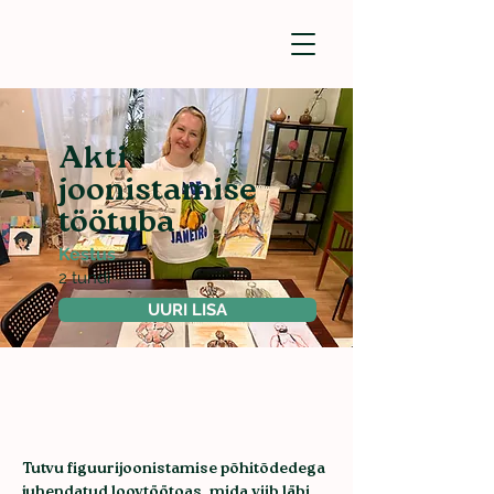
Akti
joonistamise
töötuba
Kestus
2 tundi
UURI LISA
Tutvu figuurijoonistamise põhitõdedega 
juhendatud loovtöötoas, mida viib läbi 