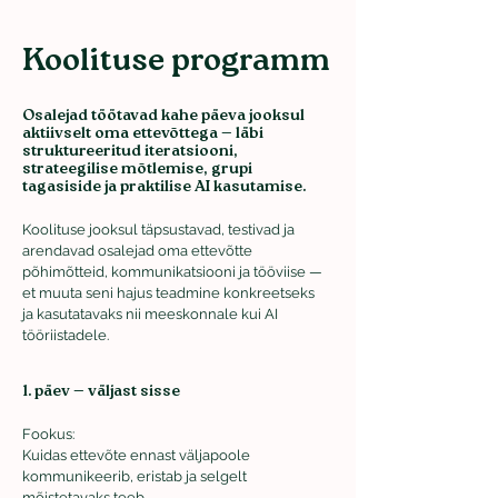
Koolituse programm
Osalejad töötavad kahe päeva jooksul
aktiivselt oma ettevõttega — läbi
struktureeritud iteratsiooni,
strateegilise mõtlemise, grupi
tagasiside ja praktilise AI kasutamise.
Koolituse jooksul täpsustavad, testivad ja
arendavad osalejad oma ettevõtte
põhimõtteid, kommunikatsiooni ja tööviise —
et muuta seni hajus teadmine konkreetseks
ja kasutatavaks nii meeskonnale kui AI
tööriistadele.
1. päev — väljast sisse
Fookus:
Kuidas ettevõte ennast väljapoole
kommunikeerib, eristab ja selgelt
mõistetavaks teeb.