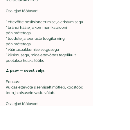
Osalejad töötavad:
* ettevõtte positsioneerimise ja eristumisega
* brändi hääle ja kommunikatsiooni
põhimõtetega
* toodete ja teenuste loogika ning
põhimõtetega
* väärtuspakkumise selgusega
* küsimusega, mida ettevõttes tegelikult
peetakse heaks tööks
2. päev — seest välja
Fookus:
Kuidas ettevõte sisemiselt mõtleb, koostööd
teeb ja otsuseid vastu võtab.
Osalejad töötavad:
* koostöö ja info liikumise põhimõtetega
* otsuste tegemise loogikaga
* ettevõtte sisemise selguse ja tööviisidega