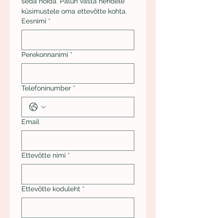
seda hoida. Palun vasta nendele 
küsimustele oma ettevõtte kohta.
Eesnimi
*
Perekonnanimi
*
Telefoninumber
*
Email
Ettevõtte nimi
*
Ettevõtte koduleht
*