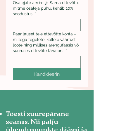
Osalejate arv (1–3). Sama ettevõtte
mitme osaleja puhul kehtib 10%
soodustus.
*
Paar lauset teie ettevõtte kohta –
millega tegelete, kellele väärtust
loote ning millises arengufaasis või
suuruses ettevõte täna on.
*
Kandideerin
Tõesti suurepärane
seanss. Nii palju
ühenduspunkte džässi ja